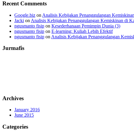
Recent Comments
Google.biz
on
Analisis Kebijakan Penanggulangan Kemiskinan
Jacki
on
Analisis Kebijakan Penanggulangan Kemiskinan di Ka
ngusmanto fisip
on
Kesederhanaan Pemimpin Dunia (3)
ngusmanto fisip
on
E-learning: Kuliah Lebih Efektif
ngusmanto fisip
on
Analisis Kebijakan Penanggulangan Kemisk
Jurmafis
Archives
January 2016
June 2015
Categories