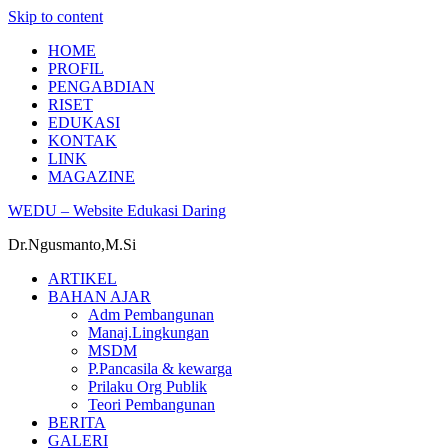
Skip to content
HOME
PROFIL
PENGABDIAN
RISET
EDUKASI
KONTAK
LINK
MAGAZINE
WEDU – Website Edukasi Daring
Dr.Ngusmanto,M.Si
ARTIKEL
BAHAN AJAR
Adm Pembangunan
Manaj.Lingkungan
MSDM
P.Pancasila & kewarga
Prilaku Org Publik
Teori Pembangunan
BERITA
GALERI