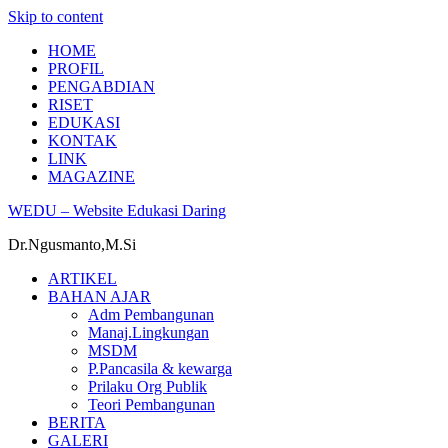
Skip to content
HOME
PROFIL
PENGABDIAN
RISET
EDUKASI
KONTAK
LINK
MAGAZINE
WEDU – Website Edukasi Daring
Dr.Ngusmanto,M.Si
ARTIKEL
BAHAN AJAR
Adm Pembangunan
Manaj.Lingkungan
MSDM
P.Pancasila & kewarga
Prilaku Org Publik
Teori Pembangunan
BERITA
GALERI