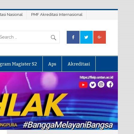
tasi Nasional
PMF Akreditasi Internasional
gram Magister S2
Aps
Akreditasi