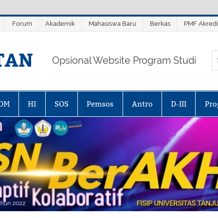
Forum
Akademik
Mahasiswa Baru
Berkas
PMF Akredi
TAN
Opsional Website Program Studi
OM
HI
SOS
Pemsos
Antro
D-III
Pro