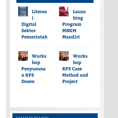
Literas
Launc
i
hing
Digital
Program
Sektor
MBKM
Pemerintah
Mandiri
Works
Works
hop
hop
Penyusuna
RPS Case
n RPS
Method and
Dosen
Project