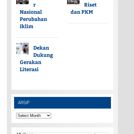
r
Riset
Nasional
dan PKM
Perubahan
Iklim
Dekan
Dukung
Gerakan
Literasi
ARSIP
ARSIP