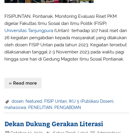
FISIPUNTAN, Pontianak. Monitoring Evaluasi Riset PKM
digelar Fakultas Ilmu Sosial dan Ilmu Politik (FISIP)
Universitas Tanjungpura
(Untan) terhadap 107 hasil riset dan
26 kegiatan pengabdian kepada masyarakat yang dilakukan
oleh dosen FISIP Untan pada tahun 2023. Kegiatan tersebut
dilaksanakan tanggal 2-3 November 2023 pada waktu pagi
hingga sore hari di Gedung Magister Ilmu Sosial Pontianak.
additionally
» Read more
dosen
,
featured
,
FISIP Untan
,
IKU 5 (Publikasi Dosen)
,
mahasiswa
,
PENELITIAN
,
PENGABDIAN
Dekan Dukung Gerakan Literasi
October 13, 2023
Kabar Prodi
,
Lokal
,
PS Administrasi