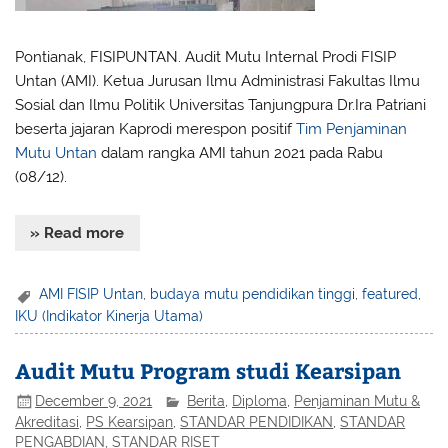
Pontianak, FISIPUNTAN. Audit Mutu Internal Prodi FISIP
Untan (AMI). Ketua Jurusan Ilmu Administrasi Fakultas Ilmu
Sosial dan Ilmu Politik Universitas Tanjungpura Dr.Ira Patriani
beserta jajaran Kaprodi merespon positif
Tim Penjaminan
Mutu Untan
dalam rangka AMI tahun 2021 pada Rabu
(08/12).
» Read more
AMI FISIP Untan
,
budaya mutu pendidikan tinggi
,
featured
,
IKU (Indikator Kinerja Utama)
Audit Mutu Program studi Kearsipan
December 9, 2021
Berita
,
Diploma
,
Penjaminan Mutu &
Akreditasi
,
PS Kearsipan
,
STANDAR PENDIDIKAN
,
STANDAR
PENGABDIAN
,
STANDAR RISET