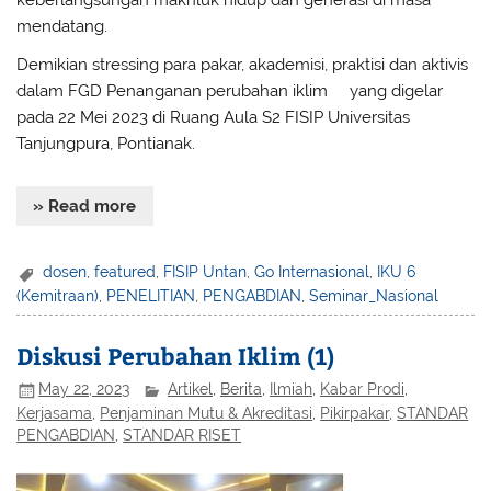
mendatang.
Demikian stressing para pakar, akademisi, praktisi dan aktivis
dalam FGD Penanganan perubahan iklim
(2)
yang digelar
pada 22 Mei 2023 di Ruang Aula S2 FISIP Universitas
Tanjungpura, Pontianak.
» Read more
dosen
,
featured
,
FISIP Untan
,
Go Internasional
,
IKU 6
(Kemitraan)
,
PENELITIAN
,
PENGABDIAN
,
Seminar_Nasional
Diskusi Perubahan Iklim (1)
May 22, 2023
Artikel
,
Berita
,
Ilmiah
,
Kabar Prodi
,
Kerjasama
,
Penjaminan Mutu & Akreditasi
,
Pikirpakar
,
STANDAR
PENGABDIAN
,
STANDAR RISET