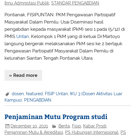
Ilmu Admnistasi Publik
,
STANDAR PENGABDIAN
Pontianak, FISIPUNTAN. PKM Pengawasan Partisipatif
Masyarakat Dalam Pemilu. Usai Diseminasi hasil
pengabdian kepada masyarakat (PkM) sesi 1 pada (5/12) di
PMIS
Untan
, Kelompok 1 PkM yang di ketuai Dr.Martoyo
langsung bergerak melaksanakan PkM sesi ke 2 bertajuk
Pengawasan Partisipatif Masyarakat Dalam Pemilu di
kelurahan Siantan Tengah Pontianak Utara.
» Read more
dosen
,
featured
,
FISIP Untan
,
IKU 3 (Dosen Aktivitas Luar
Kampus)
,
PENGABDIAN
Penjaminan Mutu Program studi
December 10, 2021
Berita
,
Fisip
,
Kabar Prodi
,
Penjaminan Mutu & Akreditasi
,
PS Hubungan Internasional
,
PS