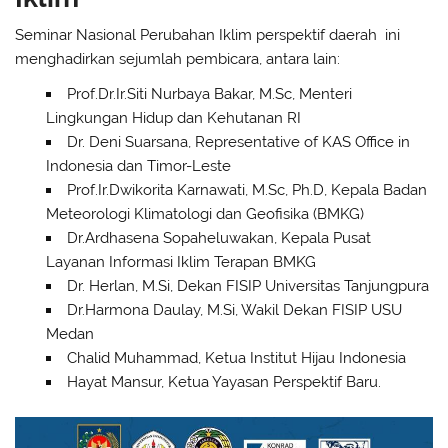
Seminar Nasional Perubahan Iklim perspektif daerah ini
menghadirkan sejumlah pembicara, antara lain:
Prof.Dr.Ir.Siti Nurbaya Bakar, M.Sc, Menteri
Lingkungan Hidup dan Kehutanan RI
Dr. Deni Suarsana, Representative of KAS Office in
Indonesia dan Timor-Leste
Prof.Ir.Dwikorita Karnawati, M.Sc, Ph.D, Kepala Badan
Meteorologi Klimatologi dan Geofisika (BMKG)
Dr.Ardhasena Sopaheluwakan, Kepala Pusat
Layanan Informasi Iklim Terapan BMKG
Dr. Herlan, M.Si, Dekan FISIP Universitas Tanjungpura
Dr.Harmona Daulay, M.Si, Wakil Dekan FISIP USU
Medan
Chalid Muhammad, Ketua Institut Hijau Indonesia
Hayat Mansur, Ketua Yayasan Perspektif Baru.