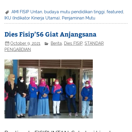
AMI FISIP Untan
,
budaya mutu pendidikan tinggi
,
featured
,
IKU (Indikator Kinerja Utama)
,
Penjaminan Mutu
Dies Fisip’56 Giat Anjangsana
October 9, 2021
Berita
,
Dies FISIP
,
STANDAR
PENGABDIAN