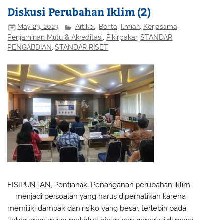
Diskusi Perubahan Iklim (2)
May 23, 2023
Artikel
,
Berita
,
Ilmiah
,
Kerjasama
,
Penjaminan Mutu & Akreditasi
,
Pikirpakar
,
STANDAR
PENGABDIAN
,
STANDAR RISET
FISIPUNTAN, Pontianak. Penanganan perubahan iklim
(2
menjadi persoalan yang harus diperhatikan karena
memiliki dampak dan risiko yang besar, terlebih pada
keberlangsungan makhluk hidup dan generasi di masa