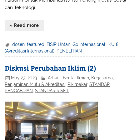
Platform Untuk Membahas Isu-Isu Penting Inovasi Sosial
dan Teknologi.
» Read more
dosen
,
featured
,
FISIP Untan
,
Go Internasional
,
IKU 8
(Akreditasi Internasional)
,
PENELITIAN
Diskusi Perubahan Iklim (2)
May 23, 2023
Artikel
,
Berita
,
Ilmiah
,
Kerjasama
,
Penjaminan Mutu & Akreditasi
,
Pikirpakar
,
STANDAR
PENGABDIAN
,
STANDAR RISET