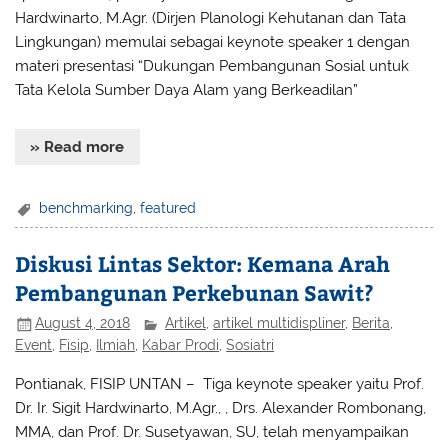
Hardwinarto, M.Agr. (Dirjen Planologi Kehutanan dan Tata
Lingkungan) memulai sebagai keynote speaker 1 dengan
materi presentasi “Dukungan Pembangunan Sosial untuk
Tata Kelola Sumber Daya Alam yang Berkeadilan”
» Read more
benchmarking
,
featured
Diskusi Lintas Sektor: Kemana Arah
Pembangunan Perkebunan Sawit?
August 4, 2018
Artikel
,
artikel multidispliner
,
Berita
,
Event
,
Fisip
,
Ilmiah
,
Kabar Prodi
,
Sosiatri
Pontianak, FISIP UNTAN
– Tiga keynote speaker yaitu Prof.
Dr. Ir. Sigit Hardwinarto, M.Agr., , Drs. Alexander Rombonang,
MMA, dan Prof. Dr. Susetyawan, SU, telah menyampaikan