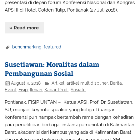
presentasi di depan forum Konferensi Nasional dan Kongres
APSI II di Hotel Golden Tulip, Pontianak (27 Juli 2018).
» Read more
benchmarking
,
featured
Susetiawan: Moralitas dalam
Pembangunan Sosial
August 4, 2018
Artikel
,
artikel multidispliner
,
Berita
,
Event
,
Fisip
,
Ilmiah
,
Kabar Prodi
,
Sosiatri
Pontianak, FISIP UNTAN
– Ketua APSI, Prof. Dr. Susetiawan,
SU, menjadi keynote speaker yang ketiga. Ruangan
konferensi pun nampak bertambah rame dengan kehadiran
para peneliti dari berbagai instansi pemerintah di Kalimantan
Barat, akademisi dari kampus yang ada di Kalimantan Barat
dan praktisi yang bekerja di perusahaan maupun LSM.