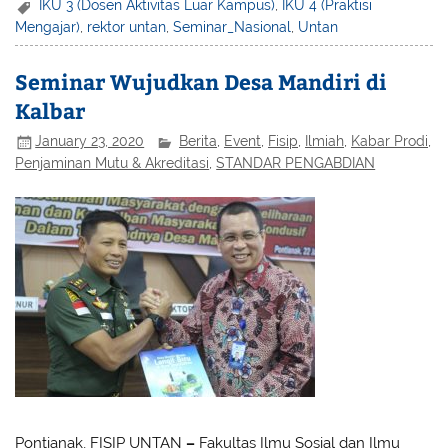
IKU 3 (Dosen Aktivitas Luar Kampus)
,
IKU 4 (Praktisi
Mengajar)
,
rektor untan
,
Seminar_Nasional
,
Untan
Seminar Wujudkan Desa Mandiri di
Kalbar
January 23, 2020
Berita
,
Event
,
Fisip
,
Ilmiah
,
Kabar Prodi
,
Penjaminan Mutu & Akreditasi
,
STANDAR PENGABDIAN
Pontianak, FISIP UNTAN
–
Fakultas Ilmu Sosial dan Ilmu