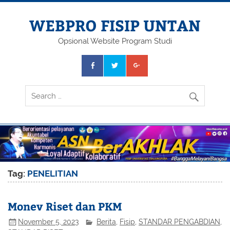
Skip
to
content
WEBPRO FISIP UNTAN
Opsional Website Program Studi
Tag:
PENELITIAN
Monev Riset dan PKM
November 5, 2023
Berita
,
Fisip
,
STANDAR PENGABDIAN
,