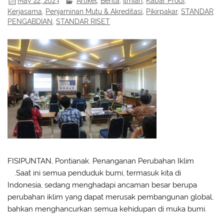
May 22, 2023
Artikel
,
Berita
,
Ilmiah
,
Kabar Prodi
,
Kerjasama
,
Penjaminan Mutu & Akreditasi
,
Pikirpakar
,
STANDAR
PENGABDIAN
,
STANDAR RISET
FISIPUNTAN, Pontianak. Penanganan Perubahan Iklim
(1)
.
Saat ini semua penduduk bumi, termasuk kita di
Indonesia, sedang menghadapi ancaman besar berupa
perubahan iklim yang dapat merusak pembangunan global,
bahkan menghancurkan semua kehidupan di muka bumi.