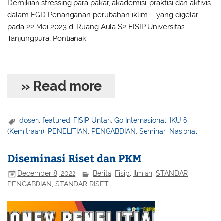
Demikian stressing para pakar, akademisi, praktisi dan aktivis
dalam FGD Penanganan perubahan iklim
(1)
yang digelar
pada 22 Mei 2023 di Ruang Aula S2 FISIP Universitas
Tanjungpura, Pontianak.
» Read more
dosen
,
featured
,
FISIP Untan
,
Go Internasional
,
IKU 6
(Kemitraan)
,
PENELITIAN
,
PENGABDIAN
,
Seminar_Nasional
Diseminasi Riset dan PKM
December 8, 2022
Berita
,
Fisip
,
Ilmiah
,
STANDAR
PENGABDIAN
,
STANDAR RISET