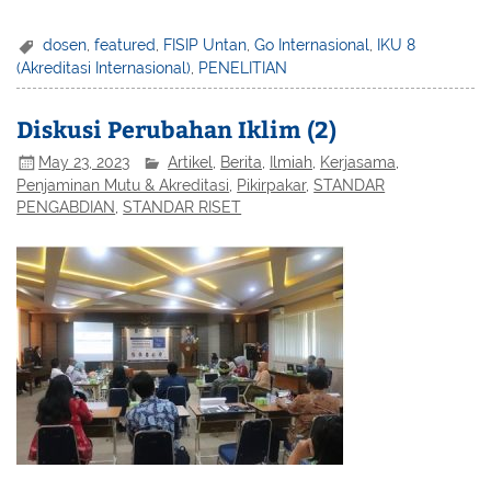
dosen
,
featured
,
FISIP Untan
,
Go Internasional
,
IKU 8
(Akreditasi Internasional)
,
PENELITIAN
Diskusi Perubahan Iklim (2)
May 23, 2023
Artikel
,
Berita
,
Ilmiah
,
Kerjasama
,
Penjaminan Mutu & Akreditasi
,
Pikirpakar
,
STANDAR
PENGABDIAN
,
STANDAR RISET