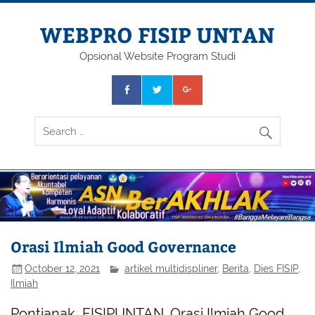
Skip
to
content
WEBPRO FISIP UNTAN
Opsional Website Program Studi
Orasi Ilmiah Good Governance
October 12, 2021
artikel multidispliner
,
Berita
,
Dies FISIP
,
Ilmiah
Pontianak, FISIPUNTAN. Orasi Ilmiah Good