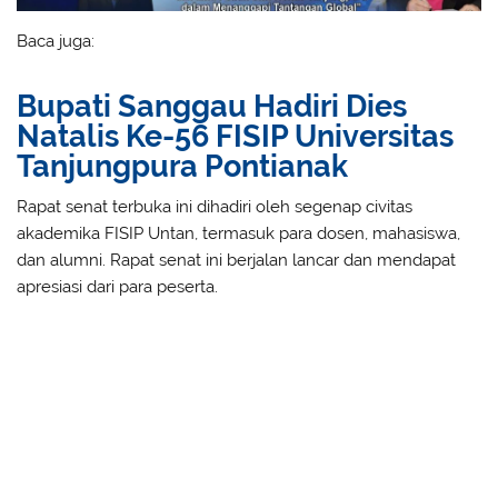
Baca juga:
Bupati Sanggau Hadiri Dies
Natalis Ke-56 FISIP Universitas
Tanjungpura Pontianak
Rapat senat terbuka ini dihadiri oleh segenap civitas
akademika FISIP Untan, termasuk para dosen, mahasiswa,
dan alumni. Rapat senat ini berjalan lancar dan mendapat
apresiasi dari para peserta.
Subheading Distribution
I’m going to discuss a few reasons why practice is important
to learning skills. The only way to truly master a skill is by
actually doing what you’ll have to do in the real world. I
think practice can be a fun way of putting in the necessary
hours. There are some people who will disagree. It is said