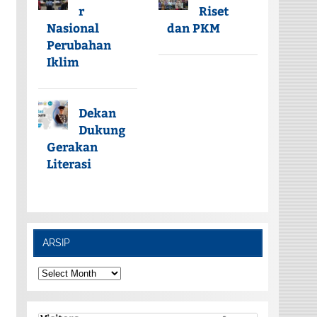
r
Riset
Nasional
dan PKM
Perubahan
Iklim
Dekan
Dukung
Gerakan
Literasi
ARSIP
ARSIP