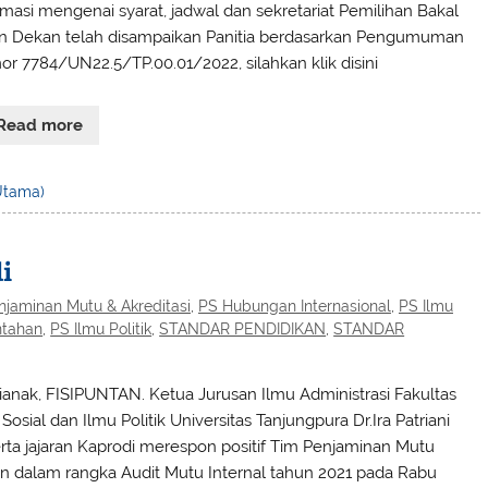
rmasi mengenai syarat, jadwal dan sekretariat Pemilihan Bakal
n Dekan telah disampaikan Panitia berdasarkan Pengumuman
r 7784/UN22.5/TP.00.01/2022, silahkan klik disini
Read more
 Utama)
i
njaminan Mutu & Akreditasi
,
PS Hubungan Internasional
,
PS Ilmu
ntahan
,
PS Ilmu Politik
,
STANDAR PENDIDIKAN
,
STANDAR
ianak, FISIPUNTAN. Ketua Jurusan Ilmu Administrasi Fakultas
Sosial dan Ilmu Politik Universitas Tanjungpura Dr.Ira Patriani
rta jajaran Kaprodi merespon positif Tim Penjaminan Mutu
n dalam rangka Audit Mutu Internal tahun 2021 pada Rabu