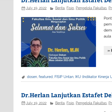
July 19, 2022
Berita
,
Fisip
,
Pengelola Fakultas
,
Pr
Pont
pemi
demo
aula
» 
dosen
,
featured
,
FISIP Untan
,
IKU (Indikator Kinerja
Dr.Herlan Lanjutkan Estafet D
July 19, 2022
Berita
,
Fisip
,
Pengelola Fakultas
,
Pr