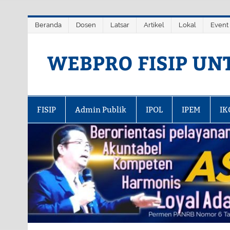
Skip
Beranda
Dosen
Latsar
Artikel
Lokal
Event
to
content
WEBPRO FISIP UN
FISIP
Admin Publik
IPOL
IPEM
IK