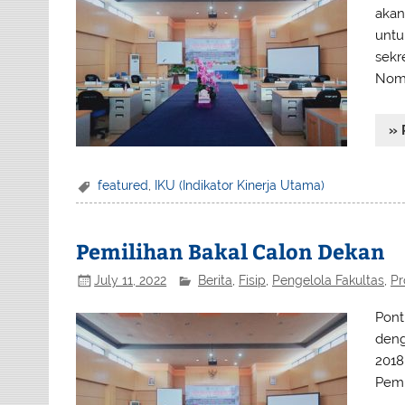
akan
untu
sekr
Nomo
» 
featured
,
IKU (Indikator Kinerja Utama)
Pemilihan Bakal Calon Dekan
July 11, 2022
Berita
,
Fisip
,
Pengelola Fakultas
,
Pr
Pont
deng
2018
Pemi