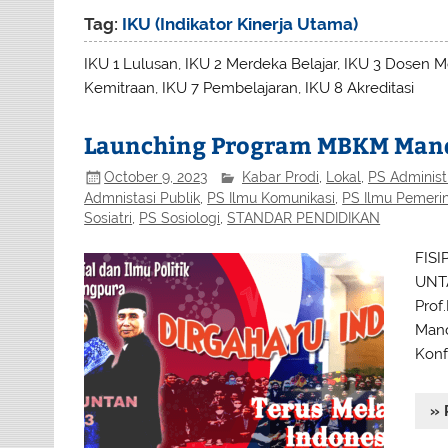
Tag:
IKU (Indikator Kinerja Utama)
IKU 1 Lulusan, IKU 2 Merdeka Belajar, IKU 3 Dosen Men
Kemitraan, IKU 7 Pembelajaran, IKU 8 Akreditasi
Launching Program MBKM Mand
October 9, 2023
Kabar Prodi
,
Lokal
,
PS Administ
Admnistasi Publik
,
PS Ilmu Komunikasi
,
PS Ilmu Pemeri
Sosiatri
,
PS Sosiologi
,
STANDAR PENDIDIKAN
FISI
UNTA
Prof
Mand
Konf
» 