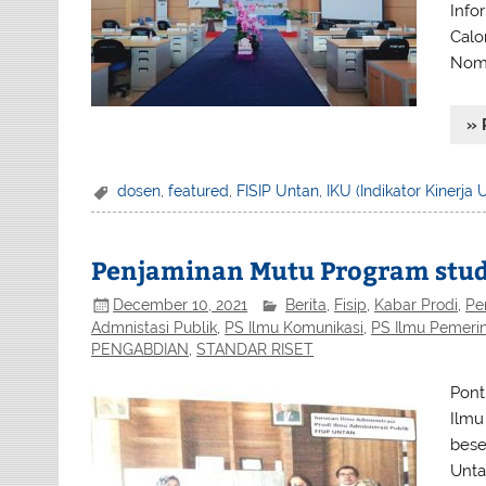
Info
Calo
Nomo
» 
dosen
,
featured
,
FISIP Untan
,
IKU (Indikator Kinerja
Penjaminan Mutu Program stud
December 10, 2021
Berita
,
Fisip
,
Kabar Prodi
,
Pe
Admnistasi Publik
,
PS Ilmu Komunikasi
,
PS Ilmu Pemeri
PENGABDIAN
,
STANDAR RISET
Pont
Ilmu 
bese
Unta