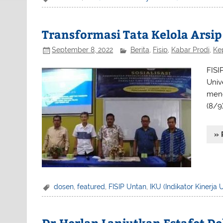
Transformasi Tata Kelola Arsip
September 8, 2022
Berita
,
Fisip
,
Kabar Prodi
,
Ke
FISI
Univ
meng
(8/9
» 
dosen
,
featured
,
FISIP Untan
,
IKU (Indikator Kinerja
Dr.Herlan Lanjutkan Estafet D