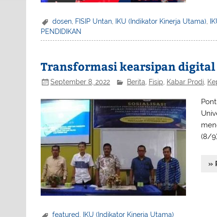
dosen
,
FISIP Untan
,
IKU (Indikator Kinerja Utama)
,
IK
PENDIDIKAN
Transformasi kearsipan digital
September 8, 2022
Berita
,
Fisip
,
Kabar Prodi
,
Ke
Pont
Univ
meng
(8/9
» 
featured
,
IKU (Indikator Kinerja Utama)