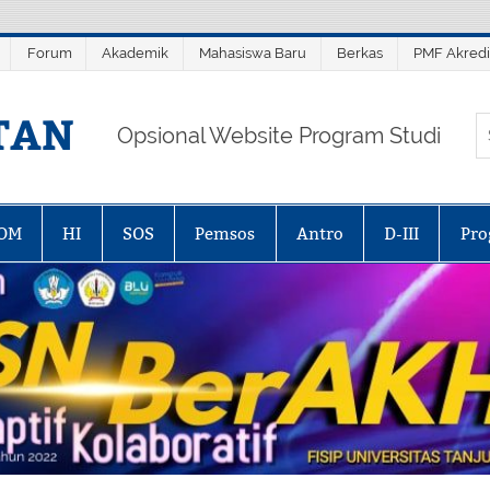
Forum
Akademik
Mahasiswa Baru
Berkas
PMF Akredi
TAN
Opsional Website Program Studi
OM
HI
SOS
Pemsos
Antro
D-III
Pro