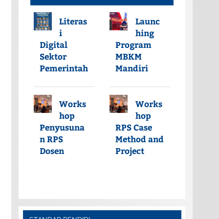
Literas
Launc
i
hing
Digital
Program
Sektor
MBKM
Pemerintah
Mandiri
Works
Works
hop
hop
Penyusuna
RPS Case
n RPS
Method and
Dosen
Project