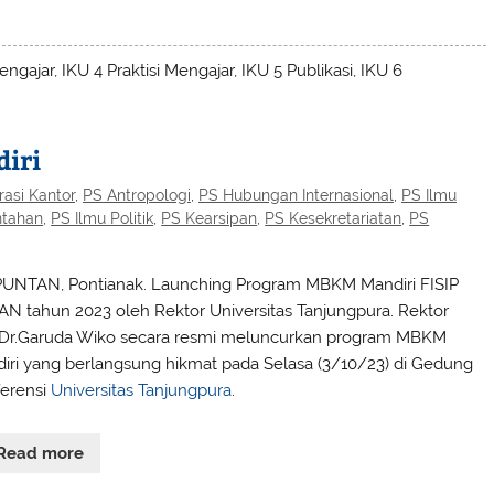
gajar, IKU 4 Praktisi Mengajar, IKU 5 Publikasi, IKU 6
iri
rasi Kantor
,
PS Antropologi
,
PS Hubungan Internasional
,
PS Ilmu
ntahan
,
PS Ilmu Politik
,
PS Kearsipan
,
PS Kesekretariatan
,
PS
PUNTAN, Pontianak. Launching Program MBKM Mandiri FISIP
N tahun 2023 oleh Rektor Universitas Tanjungpura. Rektor
.Dr.Garuda Wiko secara resmi meluncurkan program MBKM
iri yang berlangsung hikmat pada Selasa (3/10/23) di Gedung
erensi
Universitas Tanjungpura
.
Read more