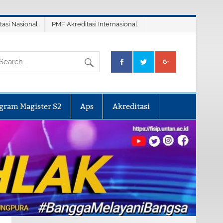
tasi Nasional
PMF Akreditasi Internasional
gram Magister S2
Aps
Akreditasi