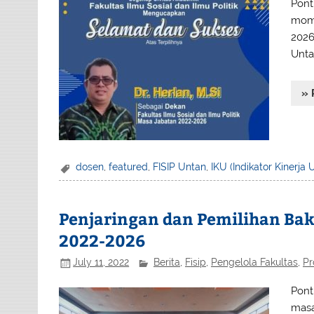
Pont
mome
2026
Unta
» 
dosen
,
featured
,
FISIP Untan
,
IKU (Indikator Kinerja
Penjaringan dan Pemilihan Bak
2022-2026
July 11, 2022
Berita
,
Fisip
,
Pengelola Fakultas
,
Pr
Pont
masa