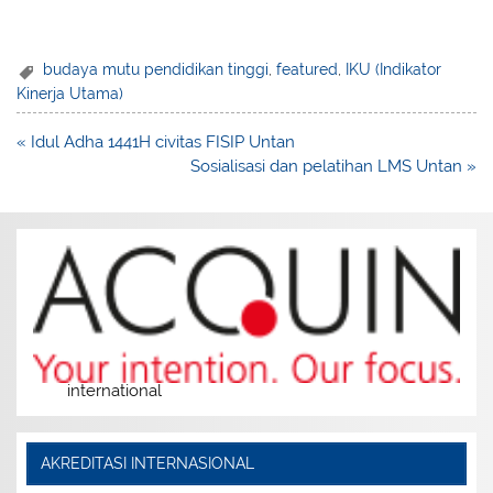
budaya mutu pendidikan tinggi
,
featured
,
IKU (Indikator
Kinerja Utama)
Post
« Idul Adha 1441H civitas FISIP Untan
navigation
Sosialisasi dan pelatihan LMS Untan »
international
AKREDITASI INTERNASIONAL