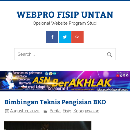
Skip
to
content
WEBPRO FISIP UNTAN
Opsional Website Program Studi
Bimbingan Teknis Pengisian BKD
August 11, 2020
Berita
,
Fisip
,
Kepegawaian