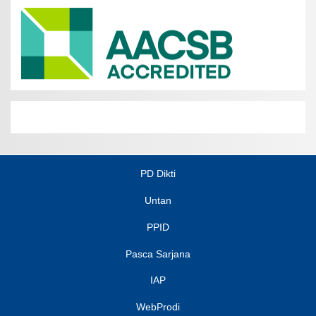
PD Dikti
Untan
PPID
Pasca Sarjana
IAP
WebProdi