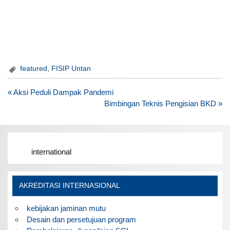
featured
,
FISIP Untan
Post
« Aksi Peduli Dampak Pandemi
navigation
Bimbingan Teknis Pengisian BKD »
international
AKREDITASI INTERNASIONAL
kebijakan jaminan mutu
Desain dan persetujuan program