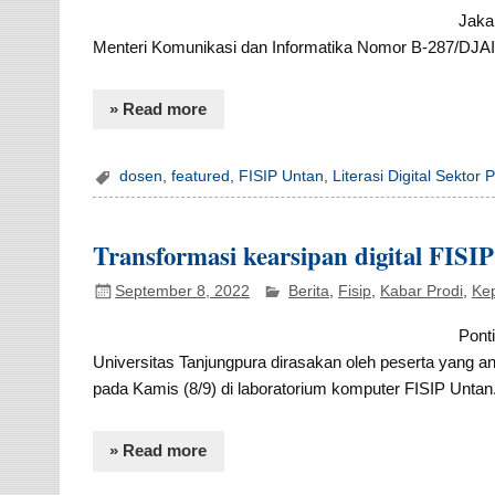
Jakar
Menteri Komunikasi dan Informatika Nomor B-287/DJAI.5
» Read more
dosen
,
featured
,
FISIP Untan
,
Literasi Digital Sektor
Transformasi kearsipan digital FISI
September 8, 2022
Berita
,
Fisip
,
Kabar Prodi
,
Ke
Pont
Universitas Tanjungpura dirasakan oleh peserta yang an
pada Kamis (8/9) di laboratorium komputer FISIP Untan
» Read more