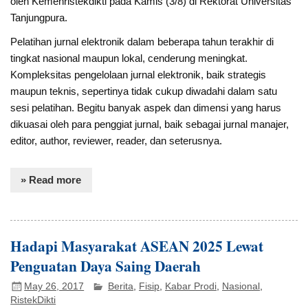
oleh Kemenristekdikti pada Kamis (3/8) di Rektorat Universitas
Tanjungpura.
Pelatihan jurnal elektronik dalam beberapa tahun terakhir di
tingkat nasional maupun lokal, cenderung meningkat.
Kompleksitas pengelolaan jurnal elektronik, baik strategis
maupun teknis, sepertinya tidak cukup diwadahi dalam satu
sesi pelatihan. Begitu banyak aspek dan dimensi yang harus
dikuasai oleh para penggiat jurnal, baik sebagai jurnal manajer,
editor, author, reviewer, reader, dan seterusnya.
» Read more
Hadapi Masyarakat ASEAN 2025 Lewat
Penguatan Daya Saing Daerah
May 26, 2017
Berita
,
Fisip
,
Kabar Prodi
,
Nasional
,
RistekDikti