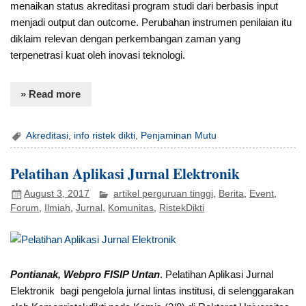
menaikan status akreditasi program studi dari berbasis input
menjadi output dan outcome. Perubahan instrumen penilaian itu
diklaim relevan dengan perkembangan zaman yang
terpenetrasi kuat oleh inovasi teknologi.
» Read more
Akreditasi
,
info ristek dikti
,
Penjaminan Mutu
Pelatihan Aplikasi Jurnal Elektronik
August 3, 2017
artikel perguruan tinggi
,
Berita
,
Event
,
Forum
,
Ilmiah
,
Jurnal
,
Komunitas
,
RistekDikti
Pontianak, Webpro FISIP Untan
. Pelatihan Aplikasi Jurnal
Elektronik bagi pengelola jurnal lintas institusi, di selenggarakan