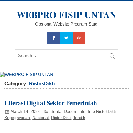
Skip
to
WEBPRO FISIP UNTAN
content
Opsional Website Program Studi
Category:
RistekDikti
Literasi Digital Sektor Pemerintah
March 14, 2024
Berita
,
Dosen
,
Info
,
Info RistekDikti
,
Kepegawaian
,
Nasional
,
RistekDikti
,
Tendik