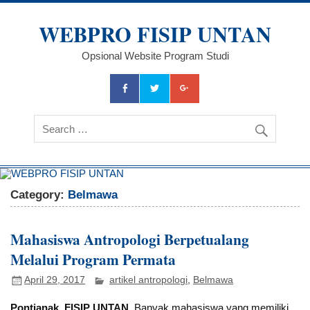
Skip
to
WEBPRO FISIP UNTAN
content
Opsional Website Program Studi
Category:
Belmawa
Mahasiswa Antropologi Berpetualang
Melalui Program Permata
April 29, 2017
artikel antropologi
,
Belmawa
Pontianak, FISIP UNTAN,
Banyak mahasiswa yang memiliki