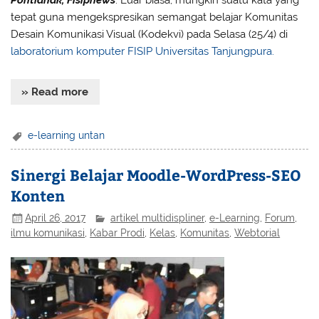
Pontianak, Fisipnews
. Luar biasa, mungkin suatu kata yang
tepat guna mengekspresikan semangat belajar Komunitas
Desain Komunikasi Visual (Kodekvi) pada Selasa (25/4) di
laboratorium komputer
FISIP Universitas Tanjungpura.
» Read more
e-learning untan
Sinergi Belajar Moodle-WordPress-SEO
Konten
April 26, 2017
artikel multidispliner
,
e-Learning
,
Forum
,
ilmu komunikasi
,
Kabar Prodi
,
Kelas
,
Komunitas
,
Webtorial