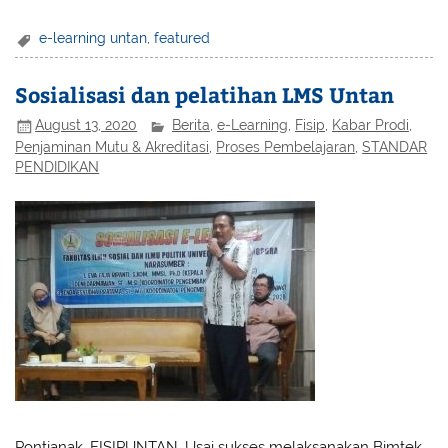
e-learning untan
,
featured
Sosialisasi dan pelatihan LMS Untan
August 13, 2020
Berita
,
e-Learning
,
Fisip
,
Kabar Prodi
,
Penjaminan Mutu & Akreditasi
,
Proses Pembelajaran
,
STANDAR
PENDIDIKAN
Pontianak, FISIPUNTAN. Usai sukses melaksanakan Bimtek