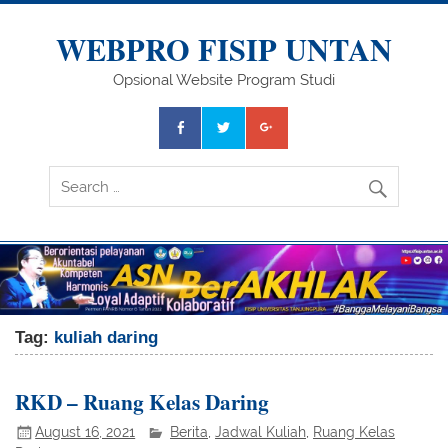
Skip
to
content
WEBPRO FISIP UNTAN
Opsional Website Program Studi
Tag:
kuliah daring
RKD – Ruang Kelas Daring
August 16, 2021
Berita
,
Jadwal Kuliah
,
Ruang Kelas