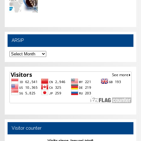
ARSIP
ARSIP
Visitor counter
Visits since Januari 2016