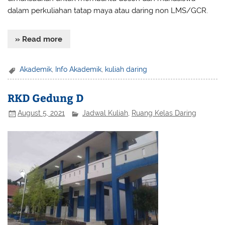
dalam perkuliahan tatap maya atau daring non LMS/GCR.
» Read more
Akademik
,
Info Akademik
,
kuliah daring
RKD Gedung D
August 5, 2021
Jadwal Kuliah
,
Ruang Kelas Daring