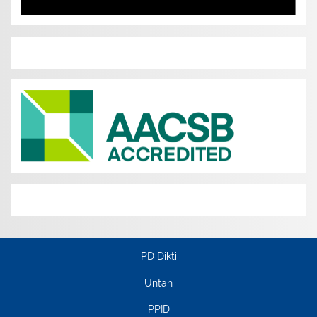
PD Dikti
Untan
PPID