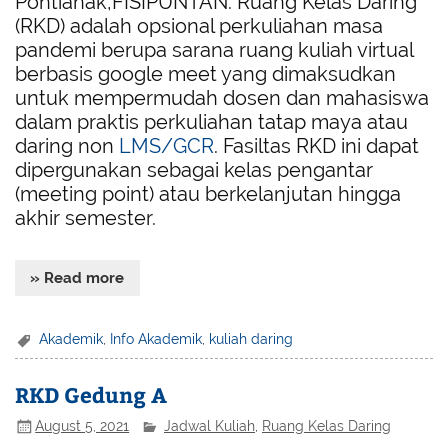
Pontianak,FISIPUNTAN. Ruang Kelas Daring
(RKD) adalah opsional perkuliahan masa
pandemi berupa sarana ruang kuliah virtual
berbasis google meet yang dimaksudkan
untuk mempermudah dosen dan mahasiswa
dalam praktis perkuliahan tatap maya atau
daring non
LMS/GCR
. Fasiltas RKD ini dapat
dipergunakan sebagai kelas pengantar
(meeting point) atau berkelanjutan hingga
akhir semester.
» Read more
Akademik
,
Info Akademik
,
kuliah daring
RKD Gedung A
August 5, 2021
Jadwal Kuliah
,
Ruang Kelas Daring