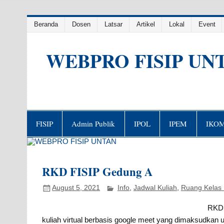
Skip
Beranda
Dosen
Latsar
Artikel
Lokal
Event
to
content
WEBPRO FISIP UN
FISIP
Admin Publik
IPOL
IPEM
IKO
RKD FISIP Gedung A
August 5, 2021
Info
,
Jadwal Kuliah
,
Ruang Kelas 
RKD 
kuliah virtual berbasis google meet yang dimaksudka