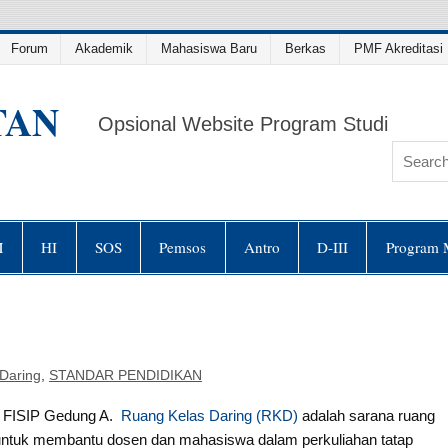
Forum
Akademik
Mahasiswa Baru
Berkas
PMF Akreditasi 
TAN
Opsional Website Program Studi
M
HI
SOS
Pemsos
Antro
D-III
Program 
Daring
,
STANDAR PENDIDIKAN
FISIP Gedung A.
Ruang Kelas Daring (RKD)
adalah sarana ruang
n untuk membantu dosen dan mahasiswa dalam perkuliahan tatap