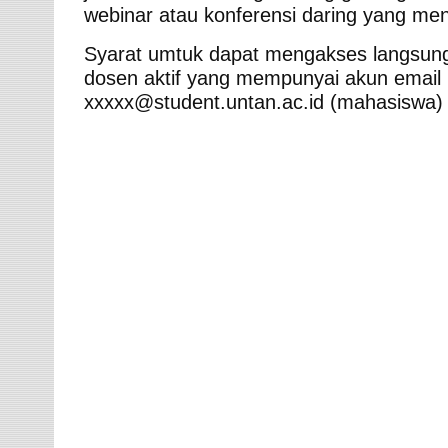
webinar atau konferensi daring yang me
Syarat umtuk dapat mengakses langsun
dosen aktif yang mempunyai akun email 
xxxxx@student.untan.ac.id (mahasiswa) d
RKD FISIP Gedung A
I’m going to discuss a few reasons why practice is importa
actually doing what you’ll have to do in the real world. I
There are some people who will disagree. It is said tha
read. That number rises to as much as 90% when you put 
to mastering a skill.
RKD FISIP Gedung B
In this paragraph
, I’m going to discuss a few reason
way to truly learn a skill is by actually doing what yo