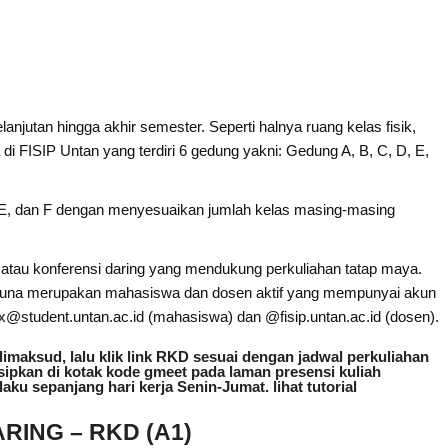
njutan hingga akhir semester. Seperti halnya ruang kelas fisik,
di FISIP Untan yang terdiri 6 gedung yakni: Gedung A, B, C, D, E,
 E, dan F dengan menyesuaikan jumlah kelas masing-masing
 atau konferensi daring yang mendukung perkuliahan tatap maya.
guna merupakan mahasiswa dan dosen aktif yang mempunyai akun
@student.untan.ac.id (mahasiswa) dan @fisip.untan.ac.id (dosen).
dimaksud, lalu klik link RKD sesuai dengan jadwal perkuliahan
sisipkan di kotak kode gmeet pada laman presensi kuliah
laku sepanjang hari kerja Senin-Jumat. lihat tutorial
ING – RKD (A1)