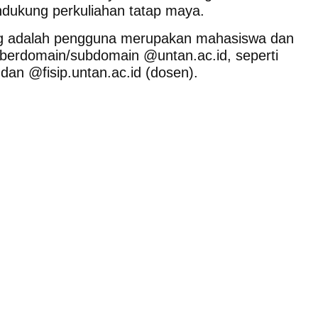
ndukung perkuliahan tatap maya.
g adalah pengguna merupakan mahasiswa dan
berdomain/subdomain @untan.ac.id, seperti
an @fisip.untan.ac.id (dosen).
nt to learning skills. The only way to truly master a skill is by
 think practice can be a fun way of putting in the necessary hours.
t people tend to remember only 10-20% of what they’ve heard or
theory to practice. Following up explanation with practice is key
s why practice is important to mastering skills.
Firstly
, the only
u’ll have to do in the real world.
Secondly
, I think practice can