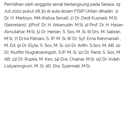
Pemilihan oleh anggota senat berlangsung pada Selasa, 19
Juli 2022 pukul 08.30 di aula dosen FISIP Untan dihadiri:. 1)
Dr. H. Martoyo, MA (Ketua Senat); 2) Dr. Dedi Kusnadi, M.Si
(Sekretaris); 3)Prof. Dr. H. Arkanudin, M.Si; 4) Prof. Dr. H. Hasan
Almutahar, M.Si; 5) Dr. Herlan, S. Sos, M. Si; 6) Drs. M. Sabran,
M.Si; 7) Dr.Ira Patriani, S. IP, M. Si; 8) Dr. Syf. Ema Rahmaniah ,
M. Ed; 9) Dr. Elyta, S. Sos, M. Si; 10) Dr. Arifin, S.Sos, M. AB; 11)
Dr. Nurfitri Nugrahaningsih, S.IP, M. Si; 12) Dr. Pardi, S. Sos, M.
AB; 13) Dr. Rupita, M. Kes; 14) Dra. Chainar, M.Si; 15) Dr. Indah
Listyaningrum, M. Si; 16). Dra. Syarmiati, M.Si.