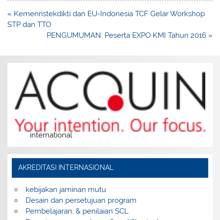
Post
« Kemenristekdikti dan EU-Indonesia TCF Gelar Workshop
navigation
STP dan TTO
PENGUMUMAN: Peserta EXPO KMI Tahun 2016 »
international
AKREDITASI INTERNASIONAL
kebijakan jaminan mutu
Desain dan persetujuan program
Pembelajaran, & penilaian SCL