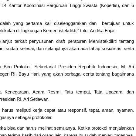
, 14 Kantor Koordinasi Perguruan Tinggi Swasta (Kopertis), dan 6
 adalah yang pertama kali diselenggarakan dan bertujuan untuk
olan di lingkungan Kemenristekdikti,” tutur Andika Fajar.
anjut terkait penyusunan draft peraturan Menristekdikti tentang
ini sudah selesai, dan selanjutnya akan ada tahap sosialisasi serta
a Biro Protokol, Sekretariat Presiden Republik Indonesia, M. Ari
egeri RI, Bayu Hari, yang akan berbagai cerita tentang bagaimana
ara Kenegaraan, Acara Resmi, Tata tempat, Tata Upacara, dan
residen RI, Ari Setiawan.
 harus meliputi kerja cepat atau responsif, tepat, aman, nyaman,
gasnya sebagai protokoler.
reka bisa dan harus melihat semuanya. Ketika protokol menjalankan
 terima kasih dari orang lain, karena itu sudah menjadi tugasnya,