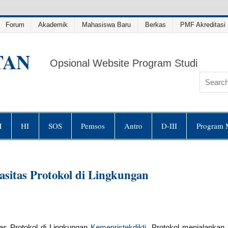
Forum
Akademik
Mahasiswa Baru
Berkas
PMF Akreditasi 
TAN
Opsional Website Program Studi
M
HI
SOS
Pemsos
Antro
D-III
Program 
asitas Protokol di Lingkungan
tas Protokol di Lingkungan
Kemenristekdikti
. Protokol menjalankan