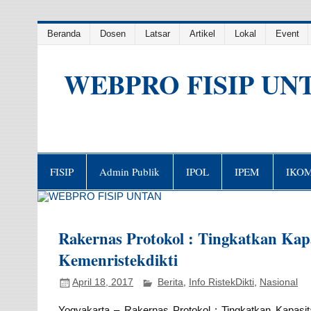
Skip
Beranda
Dosen
Latsar
Artikel
Lokal
Event
to
content
WEBPRO FISIP UN
FISIP
Admin Publik
IPOL
IPEM
IKO
Rakernas Protokol : Tingkatkan Kap
Kemenristekdikti
April 18, 2017
Berita
,
Info RistekDikti
,
Nasional
Yogyakarta – Rakernas Protokol : Tingkatkan Kapasi