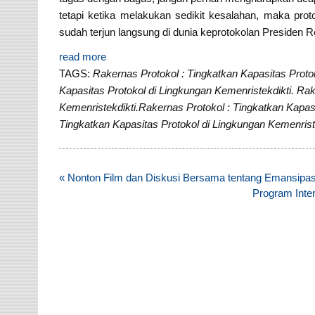
tetapi ketika melakukan sedikit kesalahan, maka pro
sudah terjun langsung di dunia keprotokolan Presiden R
read more
TAGS:
Rakernas Protokol : Tingkatkan Kapasitas Proto
Kapasitas Protokol di Lingkungan Kemenristekdikti. Rak
Kemenristekdikti.Rakernas Protokol : Tingkatkan Kapasi
Tingkatkan Kapasitas Protokol di Lingkungan Kemenriste
Post
« Nonton Film dan Diskusi Bersama tentang Emansipa
navigation
Program Inte