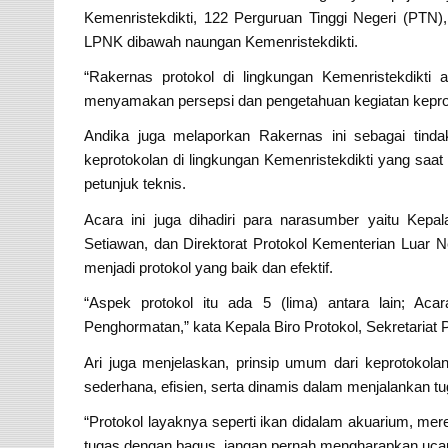
Kemenristekdikti, 122 Perguruan Tinggi Negeri (PTN)
LPNK dibawah naungan Kemenristekdikti.
“Rakernas protokol di lingkungan Kemenristekdikti
menyamakan persepsi dan pengetahuan kegiatan keprotok
Andika juga melaporkan Rakernas ini sebagai tindakl
keprotokolan di lingkungan Kemenristekdikti yang saat 
petunjuk teknis.
Acara ini juga dihadiri para narasumber yaitu Kepal
Setiawan, dan Direktorat Protokol Kementerian Luar N
menjadi protokol yang baik dan efektif.
“Aspek protokol itu ada 5 (lima) antara lain; Ac
Penghormatan,” kata Kepala Biro Protokol, Sekretariat P
Ari juga menjelaskan, prinsip umum dari keprotokolan
sederhana, efisien, serta dinamis dalam menjalankan tu
“Protokol layaknya seperti ikan didalam akuarium, me
tugas dengan bagus, jangan pernah mengharapkan ucapan