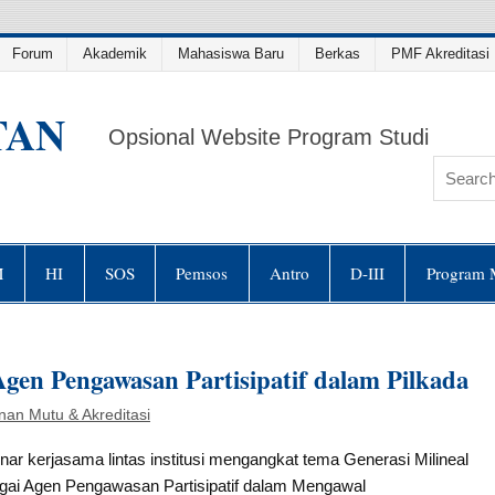
Forum
Akademik
Mahasiswa Baru
Berkas
PMF Akreditasi 
TAN
Opsional Website Program Studi
M
HI
SOS
Pemsos
Antro
D-III
Program 
Agen Pengawasan Partisipatif dalam Pilkada
nan Mutu & Akreditasi
nar kerjasama lintas institusi mengangkat tema Generasi Milineal
gai Agen Pengawasan Partisipatif dalam Mengawal