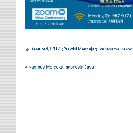
featured
,
IKU 4 (Praktisi Mengajar)
,
kerjasama
,
rekog
Post
« Kampus Merdeka Indonesia Jaya
navigation