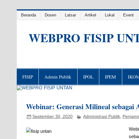
Skip
Beranda
Dosen
Latsar
Artikel
Lokal
Event
to
content
WEBPRO FISIP UN
FISIP
Admin Publik
IPOL
IPEM
IKO
Webinar: Generasi Milineal sebagai 
September 30, 2020
Administrasi Publik
,
Penjami
Webi
seba