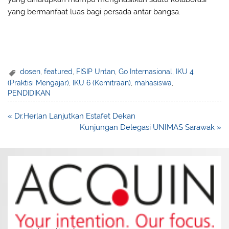
yang bermanfaat luas bagi persada antar bangsa.
dosen
,
featured
,
FISIP Untan
,
Go Internasional
,
IKU 4
(Praktisi Mengajar)
,
IKU 6 (Kemitraan)
,
mahasiswa
,
PENDIDIKAN
Post
« Dr.Herlan Lanjutkan Estafet Dekan
navigation
Kunjungan Delegasi UNIMAS Sarawak »