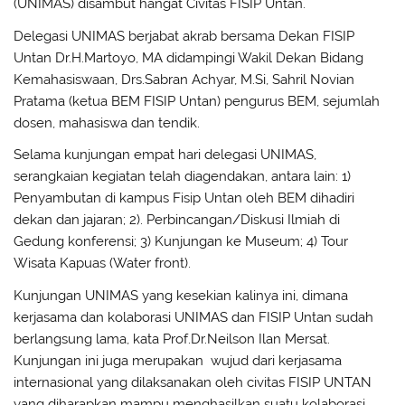
(UNIMAS) disambut hangat Civitas FISIP Untan.
Delegasi UNIMAS berjabat akrab bersama Dekan FISIP
Untan Dr.H.Martoyo, MA didampingi Wakil Dekan Bidang
Kemahasiswaan, Drs.Sabran Achyar, M.Si, Sahril Novian
Pratama (ketua BEM FISIP Untan) pengurus BEM, sejumlah
dosen, mahasiswa dan tendik.
Selama kunjungan empat hari delegasi UNIMAS,
serangkaian kegiatan telah diagendakan, antara lain: 1)
Penyambutan di kampus Fisip Untan oleh BEM dihadiri
dekan dan jajaran; 2). Perbincangan/Diskusi Ilmiah di
Gedung konferensi; 3) Kunjungan ke Museum; 4) Tour
Wisata Kapuas (Water front).
Kunjungan UNIMAS yang kesekian kalinya ini, dimana
kerjasama dan kolaborasi UNIMAS dan FISIP Untan sudah
berlangsung lama, kata Prof.Dr.Neilson Ilan Mersat.
Kunjungan ini juga merupakan wujud dari kerjasama
internasional yang dilaksanakan oleh civitas FISIP UNTAN
yang diharapkan mampu menghasilkan suatu kolaborasi