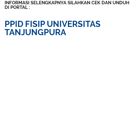
INFORMASI SELENGKAPNYA SILAHKAN CEK DAN UNDUH
DI PORTAL :
PPID FISIP UNIVERSITAS
TANJUNGPURA
Subheading Distribution
I’m going to discuss a few reasons why practice is important
to learning skills. The only way to truly master a skill is by
actually doing what you’ll have to do in the real world. I
think practice can be a fun way of putting in the necessary
hours. There are some people who will disagree. It is said
that people tend to remember only 10-20% of what they’ve
heard or read. That number rises to as much as 90% when
you put theory to practice. Following up explanation with
practice is key to mastering a skill.
Subheading Distribution
In this paragraph
, I’m going to discuss a few reasons why