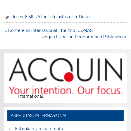
up explanation with practice is key to mastering a skill.
dosen
,
FISIP Untan
,
info ristek dikti
,
Untan
Post
« Konferensi Internasional The 2nd ICONAST
navigation
Jangan Lupakan Pengorbanan Pahlawan »
international
AKREDITASI INTERNASIONAL
kebijakan jaminan mutu