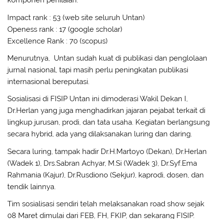
komponen penilaian:
Impact rank : 53 (web site seluruh Untan)
Openess rank : 17 (google scholar)
Excellence Rank : 70 (scopus)
Menurutnya, Untan sudah kuat di publikasi dan penglolaan
jurnal nasional, tapi masih perlu peningkatan publikasi
internasional bereputasi.
Sosialisasi di FISIP Untan ini dimoderasi Wakil Dekan I,
Dr.Herlan yang juga menghadirkan jajaran pejabat terkait di
lingkup jurusan, prodi, dan tata usaha. Kegiatan berlangsung
secara hybrid, ada yang dilaksanakan luring dan daring.
Secara luring, tampak hadir Dr.H.Martoyo (Dekan), Dr.Herlan
(Wadek 1), Drs.Sabran Achyar, M.Si (Wadek 3), Dr.Syf.Ema
Rahmania (Kajur), Dr.Rusdiono (Sekjur), kaprodi, dosen, dan
tendik lainnya.
Tim sosialisasi sendiri telah melaksanakan road show sejak
08 Maret dimulai dari FEB, FH, FKIP, dan sekarang FISIP.