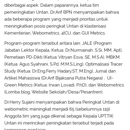
diberbagai aspek. Dalam paparannya, ketua tim
pemeringkatan Untan, Dr.Arif BPN menyampaikan bahwa
ada beberapa program yang menjadi prioritas untuk
meningkatkan posisi peringkat Untan di klasterisasi
Kementerian, Webometrics, 4ICU, dan GUI Metrics.
Program-program tersebut antara lain: JALE (Program
Jabatan Lektor Kepala, Ketua: Dr.Nurmainah, S.Si, MM, Apt),
Pemetaan PD-Dikti (Ketua: Vitryan Esva, SE, M.S.A), MBKM
(Ketua: Agus Syahrani, S.Pd, M.M.S.Ling), Optimalisasi Tracer
Study (Ketua: Dr.Eng.Ferry Hadary,ST, M.Eng), Jurnal dan
Artikel Mahasiswa (Dr.Arif Bijaksana Putra Negara) , UI-
Green Metrics (Ketua: Irwan Lovadi, P.hD), dan Webometrics
(Lomba blog, Website Sekolah/Desa/Pesantren).
Dr.Herry Sujaini menyampaikan bahwa Peringkat Untan di
webometric meningkat menjadi 65 (sebelumnya 119).
Anggota tim yang juga dikenal sebagai Kepala UPT.TIK
Untan ini merincikan peningkatan tersebut terjadi pada