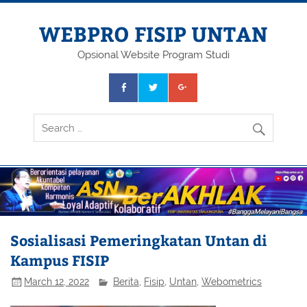
Skip
to
content
WEBPRO FISIP UNTAN
Opsional Website Program Studi
Sosialisasi Pemeringkatan Untan di
Kampus FISIP
March 12, 2022
Berita
,
Fisip
,
Untan
,
Webometrics