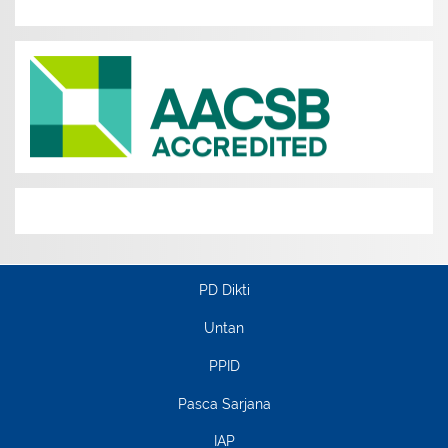
PD Dikti
Untan
PPID
Pasca Sarjana
IAP