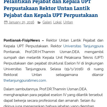
Pelantikan Pejabat dan Kepala UPT
Perpustakaan Rektor Untan Lantik
Pejabat dan Kepala UPT Perpustakaan
January 25, 2016
Galeri
,
Lokal
,
Untan
Pontianak-FisipNews –
Rektor Untan Lantik Pejabat dan
Kepala UPT Perpustakaan. Rektor
Universitas Tanjungpura
Pontianak, Prof.DR.H.Thamrin Usman,DEA, mengambil
sumpah dan melantik Kepala Unit Pelaksana Teknis (UPT)
Perpustakaan dan pejabat struktural Eselon IV di lingkungan
Universitas Tanjungpura, Selasa (19/1/2016) di ruang
Rektorat Untan sebagaimana dilansir
thetanjungpuratimes.com.
Dalam sambutannya, Prof.DR,Thamrin Usman,DEA,
mengharapkan para pejabat eselon IV yang dilantik tersebut
dapat bekerja secara profesional dan amanah. Selain itu
dirinya juga menegaskan bahwa jabatan yang diemban