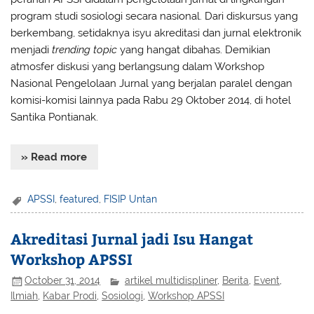
program studi sosiologi secara nasional. Dari diskursus yang
berkembang, setidaknya isyu akreditasi dan jurnal elektronik
menjadi
trending topic
yang hangat dibahas. Demikian
atmosfer diskusi yang berlangsung dalam Workshop
Nasional Pengelolaan Jurnal yang berjalan paralel dengan
komisi-komisi lainnya pada Rabu 29 Oktober 2014, di hotel
Santika Pontianak.
» Read more
APSSI
,
featured
,
FISIP Untan
Akreditasi Jurnal jadi Isu Hangat
Workshop APSSI
October 31, 2014
artikel multidispliner
,
Berita
,
Event
,
Ilmiah
,
Kabar Prodi
,
Sosiologi
,
Workshop APSSI