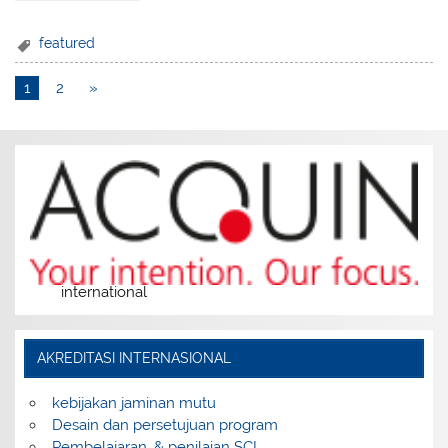
featured
1
2
»
international
AKREDITASI INTERNASIONAL
kebijakan jaminan mutu
Desain dan persetujuan program
Pembelajaran, & penilaian SCL