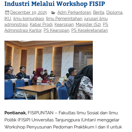
Industri Melalui Workshop FISIP
December 19, 2025
Adm Perkantoran
,
Berita
,
Diploma
,
IKU
,
ilmu komunikasi
,
Ilmu Pemerintahan
,
jurusan ilmu
administrasi
,
Kabar Prodi
,
Kearsipan
,
Magister (S2)
,
PS
Administrasi Kantor
,
PS Kearsipan
,
PS Kesekretariatan
Pontianak,
FISIPUNTAN – Fakultas Ilmu Sosial dan Ilmu
Politik (FISIP) Universitas Tanjungpura (Untan) menggelar
Workshop Penyusunan Pedoman Praktikum I dan II untuk