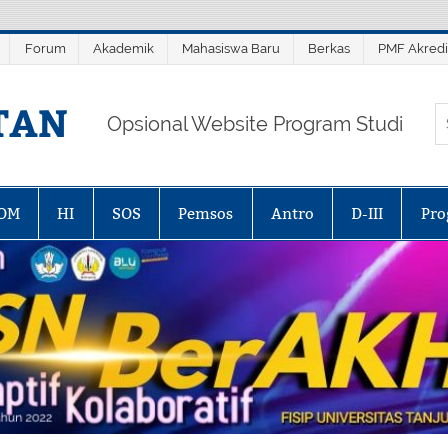
Forum
Akademik
Mahasiswa Baru
Berkas
PMF Akredi
TAN
Opsional Website Program Studi
OM
HI
SOS
Pemsos
Antro
D-III
Pro