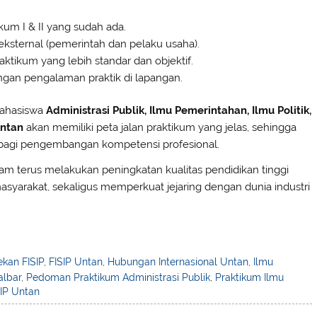
m I & II yang sudah ada.
ksternal (pemerintah dan pelaku usaha).
ktikum yang lebih standar dan objektif.
engan pengalaman praktik di lapangan.
mahasiswa
Administrasi Publik, Ilmu Pemerintahan, Ilmu Politik,
Untan
akan memiliki peta jalan praktikum yang jelas, sehingga
 bagi pengembangan kompetensi profesional.
lam terus melakukan peningkatan kualitas pendidikan tinggi
asyarakat, sekaligus memperkuat jejaring dengan dunia industri
ekan FISIP
,
FISIP Untan
,
Hubungan Internasional Untan
,
Ilmu
albar
,
Pedoman Praktikum Administrasi Publik
,
Praktikum Ilmu
IP Untan