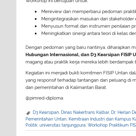
Workshop ini bertujuan untuk:
Mereview dan memperbarui pedoman praktiku
Mengintegrasikan masukan dari stakeholder e
Menyusun format dan instrumen penilaian pra
Meningkatkan sinergi antara teori di kelas d
Dengan pedoman yang baru nantinya, diharapkan 
Hubungan Internasional, dan D3 Kearsipan FISIP 
magang atau praktik kerja mereka lebih berdampak
Kegiatan ini menjadi bukti komitmen FISIP Untan da
yang responsif terhadap tantangan dan peluang di m
dan pemerintahan di Kalimantan Barat.
@pimred-diploma
D3 Kearsipan
,
Dinas Nakertrans Kalbar
,
Dr. Herlan D
Pemerintahan Untan
,
Kemitraan Industri dan Kampus K
Politik
,
universitas tanjungpura
,
Workshop Praktikum FIS