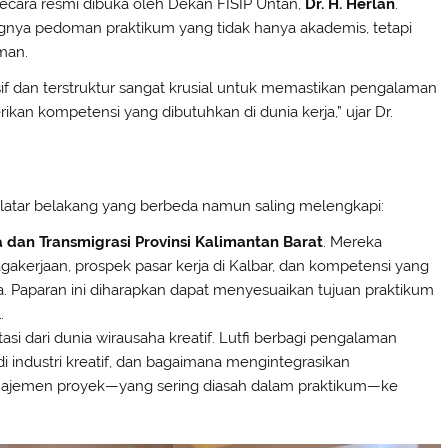
 secara resmi dibuka oleh Dekan FISIP Untan,
Dr. H. Herlan
.
nya pedoman praktikum yang tidak hanya akademis, tetapi
man.
dan terstruktur sangat krusial untuk memastikan pengalaman
ikan kompetensi yang dibutuhkan di dunia kerja,” ujar Dr.
 latar belakang yang berbeda namun saling melengkapi:
 dan Transmigrasi Provinsi Kalimantan Barat
. Mereka
akerjaan, prospek pasar kerja di Kalbar, dan kompetensi yang
ta. Paparan ini diharapkan dapat menyesuaikan tujuan praktikum
.
tasi dari dunia wirausaha kreatif. Lutfi berbagi pengalaman
i industri kreatif, dan bagaimana mengintegrasikan
 manajemen proyek—yang sering diasah dalam praktikum—ke