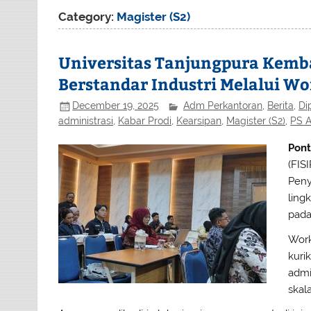
Category:
Magister (S2)
Universitas Tanjungpura Kem
Berstandar Industri Melalui Wo
December 19, 2025
Adm Perkantoran
,
Berita
,
Di
administrasi
,
Kabar Prodi
,
Kearsipan
,
Magister (S2)
,
PS A
Pont
(FIS
Peny
ling
pada
Work
kuri
admi
skala