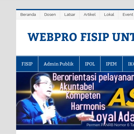
Skip
Beranda
Dosen
Latsar
Artikel
Lokal
Event
to
content
WEBPRO FISIP UN
FISIP
Admin Publik
IPOL
IPEM
IK