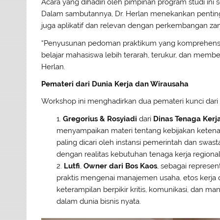
Acara yang dihadiri oleh pimpinan program studi ini
Dalam sambutannya, Dr. Herlan menekankan penting
juga aplikatif dan relevan dengan perkembangan za
“Penyusunan pedoman praktikum yang komprehensif 
belajar mahasiswa lebih terarah, terukur, dan member
Herlan.
Pemateri dari Dunia Kerja dan Wirausaha
Workshop ini menghadirkan dua pemateri kunci dari
Gregorius & Rosyiadi
dari
Dinas Tenaga Kerja
menyampaikan materi tentang kebijakan ketenag
paling dicari oleh instansi pemerintah dan swas
dengan realitas kebutuhan tenaga kerja regional
Lutfi
,
Owner dari Bos Kaos
, sebagai represen
praktis mengenai manajemen usaha, etos kerja d
keterampilan berpikir kritis, komunikasi, dan
dalam dunia bisnis nyata.