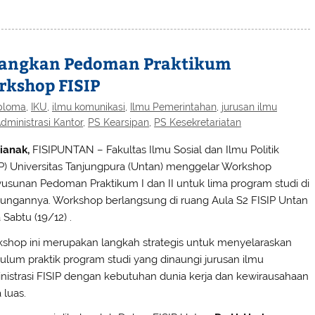
bangkan Pedoman Praktikum
rkshop FISIP
ploma
,
IKU
,
ilmu komunikasi
,
Ilmu Pemerintahan
,
jurusan ilmu
dministrasi Kantor
,
PS Kearsipan
,
PS Kesekretariatan
ianak,
FISIPUNTAN – Fakultas Ilmu Sosial dan Ilmu Politik
IP) Universitas Tanjungpura (Untan) menggelar Workshop
usunan Pedoman Praktikum I dan II untuk lima program studi di
kungannya. Workshop berlangsung di ruang Aula S2 FISIP Untan
 Sabtu (19/12) .
shop ini merupakan langkah strategis untuk menyelaraskan
kulum praktik program studi yang dinaungi jurusan ilmu
nistrasi FISIP dengan kebutuhan dunia kerja dan kewirausahaan
 luas.