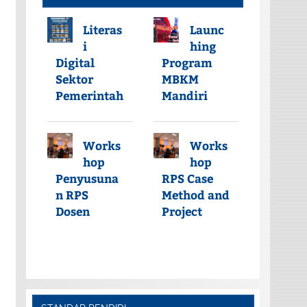
Literas
Launc
i
hing
Digital
Program
Sektor
MBKM
Pemerintah
Mandiri
Works
Works
hop
hop
Penyusuna
RPS Case
n RPS
Method and
Dosen
Project