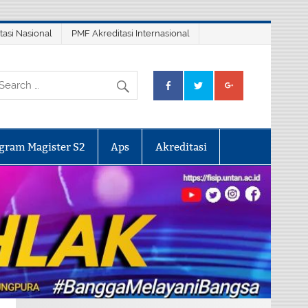
tasi Nasional
PMF Akreditasi Internasional
gram Magister S2
Aps
Akreditasi