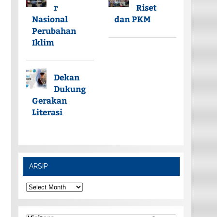
r
Riset
Nasional
dan PKM
Perubahan
Iklim
Dekan
Dukung
Gerakan
Literasi
ARSIP
ARSIP