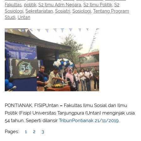
Fakultas
,
politik
,
S2 Ilmu Adm Negara
,
S2 Ilmu Politik
,
S2
Sosiologi
,
Sekretariatan
,
Sosiatri
,
Sosiologi
,
Tentang Program
Studi
,
Untan
PONTIANAK, FISIPUntan
–
Fakultas Ilmu Sosial dan Ilmu
Politik (Fisip) Universitas Tanjungpura (Untan) menginjak usia
54 tahun. Seperti dilansir
TribunPontianak 21/11/2019
.
Pages:
1
2
3