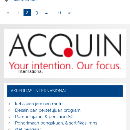
«
1
2
3
4
…
6
»
international
AKREDITASI INTERNASIONAL
kebijakan jaminan mutu
Desain dan persetujuan program
Pembelajaran, & penilaian SCL
Penerimaan pengakuan, & sertifikasi mhs
staf pengajar