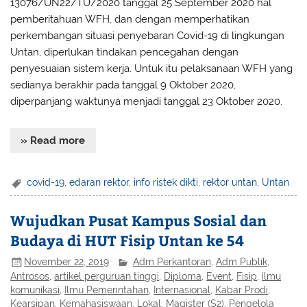
13076/UN22/TU/2020 tanggal 25 September 2020 hal
pemberitahuan WFH, dan dengan memperhatikan
perkembangan situasi penyebaran Covid-19 di lingkungan
Untan, diperlukan tindakan pencegahan dengan
penyesuaian sistem kerja. Untuk itu pelaksanaan WFH yang
sedianya berakhir pada tanggal 9 Oktober 2020,
diperpanjang waktunya menjadi tanggal 23 Oktober 2020.
» Read more
covid-19
,
edaran rektor
,
info ristek dikti
,
rektor untan
,
Untan
Wujudkan Pusat Kampus Sosial dan
Budaya di HUT Fisip Untan ke 54
November 22, 2019
Adm Perkantoran
,
Adm Publik
,
Antrosos
,
artikel perguruan tinggi
,
Diploma
,
Event
,
Fisip
,
ilmu
komunikasi
,
Ilmu Pemerintahan
,
Internasional
,
Kabar Prodi
,
Kearsipan
,
Kemahasiswaan
,
Lokal
,
Magister (S2)
,
Pengelola