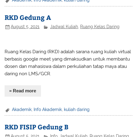
Akademik
,
Info Akademik
,
kuliah daring
RKD Gedung A
August 5, 2021
Jadwal Kuliah
,
Ruang Kelas Daring
Ruang Kelas Daring (RKD) adalah sarana ruang kuliah virtual
berbasis google meet yang dimaksudkan untuk membantu
dosen dan mahasiswa dalam perkuliahan tatap maya atau
daring non LMS/GCR.
» Read more
Akademik
,
Info Akademik
,
kuliah daring
RKD FISIP Gedung B
August 5, 2021
Info
,
Jadwal Kuliah
,
Ruang Kelas Daring
,